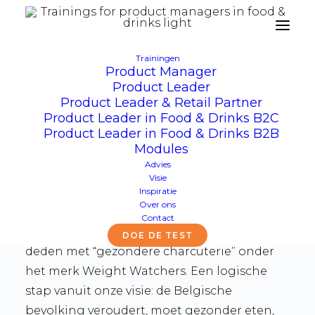
Trainingen
Product Manager
Product manager of
Product Leader
Product Leader & Retail Partner
Product Leader – Wie
Product Leader in Food & Drinks B2C
wint in de markt ?
Product Leader in Food & Drinks B2B
Modules
“Het gat in de markt vinden” … is een
Advies
Visie
uitdaging die me altijd geïntrigeerd heeft.
Inspiratie
Over ons
Boeiender nog was het introduceren van
Contact
volledig nieuwe segmenten – zoals we
DOE DE TEST
deden met “gezondere charcuterie” onder
het merk Weight Watchers. Een logische
stap vanuit onze visie: de Belgische
bevolking veroudert, moet gezonder eten,