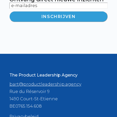
E-mailadres
The Product Leadership Agency
bart@productleadership.agency
Rue du Réservoir 9
1490 Court-St-Etienne
BE0765.154.608
Privacybeleid