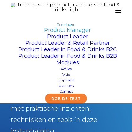
Trainingen
Product Manager
Product Leader
Trainingen
Product Leader & Retail Partner
Product Leader in Food & Drinks B2C
Product Manager
Product Leader in Food & Drinks B2B
Modules
Programma van 5 dagen
Advies
Visie
Inspiratie
Groei je technische
Over ons
Contact
productmarketing vaardigheden
DOE DE TEST
met praktische inzichten,
technieken en tools in deze
instaptraining.